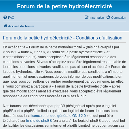
Forum de la petite hydroélectricité
FAQ
Inscription
Connexion
Accueil du forum
Forum de la petite hydroélectricité - Conditions d’utilisation
En accédant à « Forum de la petite hydroélectricité » (désigné ci-après par
« nous », « notre », « nos », « Forum de la petite hydroélectricité » et
« https://dbhsarl.eu »), vous acceptez d’être légalement responsable des
conditions suivantes. Si vous n’acceptez pas d’être légalement responsable de
toutes les conditions suivantes, veuillez ne pas utiliser et accéder à « Forum de
la petite hydroélectricité ». Nous pouvons modifier ces conditions à n’importe
quel moment et nous essaierons de vous informer de ces modifications, bien
que nous vous conseillons de vérifier régulièrement par vous-même. En effet,
si vous continuez à participer à « Forum de la petite hydroélectricité » après
que des modifications aient été effectuées, vous acceptez d’être légalement
responsable des conditions modifiées et mises à jour.
Nos forums sont développés par phpBB (désignés ci-après par « logiciel
phpBB » et « phpBB Limited ») qui est un logiciel de forum de discussions
déclaré sous la «
licence publique générale GNU 2.0
» et qui peut être
téléchargé sur
le site de phpBB
(en anglais). Le logiciel phpBB a pour seul but
de faciliter les discussions sur internet et phpBB Limited ne peut en aucun cas