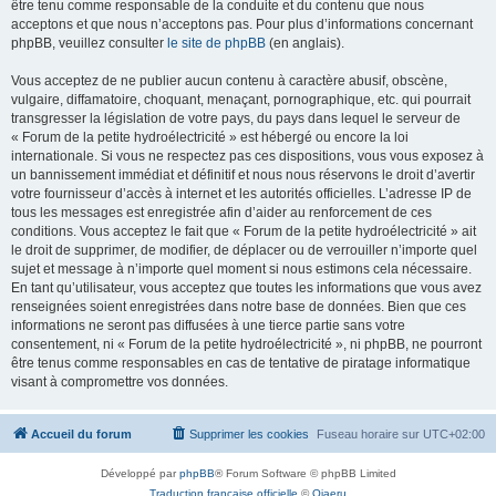
être tenu comme responsable de la conduite et du contenu que nous
acceptons et que nous n’acceptons pas. Pour plus d’informations concernant
phpBB, veuillez consulter
le site de phpBB
(en anglais).
Vous acceptez de ne publier aucun contenu à caractère abusif, obscène,
vulgaire, diffamatoire, choquant, menaçant, pornographique, etc. qui pourrait
transgresser la législation de votre pays, du pays dans lequel le serveur de
« Forum de la petite hydroélectricité » est hébergé ou encore la loi
internationale. Si vous ne respectez pas ces dispositions, vous vous exposez à
un bannissement immédiat et définitif et nous nous réservons le droit d’avertir
votre fournisseur d’accès à internet et les autorités officielles. L’adresse IP de
tous les messages est enregistrée afin d’aider au renforcement de ces
conditions. Vous acceptez le fait que « Forum de la petite hydroélectricité » ait
le droit de supprimer, de modifier, de déplacer ou de verrouiller n’importe quel
sujet et message à n’importe quel moment si nous estimons cela nécessaire.
En tant qu’utilisateur, vous acceptez que toutes les informations que vous avez
renseignées soient enregistrées dans notre base de données. Bien que ces
informations ne seront pas diffusées à une tierce partie sans votre
consentement, ni « Forum de la petite hydroélectricité », ni phpBB, ne pourront
être tenus comme responsables en cas de tentative de piratage informatique
visant à compromettre vos données.
Accueil du forum
Supprimer les cookies
Fuseau horaire sur
UTC+02:00
Développé par
phpBB
® Forum Software © phpBB Limited
Traduction française officielle
©
Qiaeru